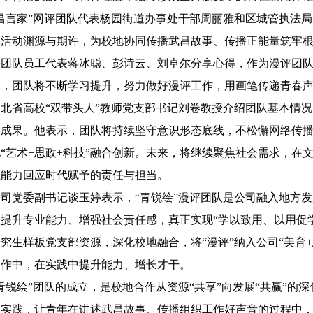
“昌言家”网评团队代表杨园街道办事处干部周丽雅和区城管执法局
活动渊源与期许，为校地协同传播武昌故事、传播正能量筑牢根基，
评团队员工代表蒋冰聪、彭诗云、刘卓尔分享心得，作为漫评团
力，团队将不断学习提升，努力做好漫评工作，用画笔传递青春
湖北省高校“双带头人”教师党支部书记刘卷教授介绍团队基本情
的成果。他表示，团队将持续坚守意识形态底线，不松懈网络传
“艺术+思政+科技”融合创新。未来，将继续聚焦社会需求，在
业能力回应时代赋予的责任与担当。
公司党委副书记谈玉婷表示，“青锐绘”漫评团队是公司融入地方
提升专业能力、增强社会责任感，真正实现“学以致用、以用促学
究生样板党支部资源，深化校地融合，将“漫评”纳入公司“美育
创作中，在实践中提升能力、增长才干。
“青锐绘”团队的成立，是校地合作从资源“共享”向发展“共赢”
动实践，让青年在讲述武昌故事、传播组织工作好声音的过程中