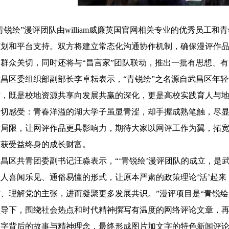
青锐绘”漫评团队由william威廉英国官网相关专业的优秀员
划和平台支持。双方将建立常态化沟通协作机制，确保漫评作品既
和群众关切，同时还将与“昌言家”团队联动，推出一批有思想、
武昌区委组织部副部长李卓耘表示，“青锐绘”之名源自武昌区年轻
结，既是校地资源共享向发展共赢的深化，更是高校实践育人与地
深切感受：青春洋溢的湖大学子虽显青涩，却手握成熟笔触，尽
辈局限，让网评作品更具影响力，期待大家以网评工作为翼，拓
收获受益终身的成长财富。
武昌区共青团委副书记汪淼表示，“‘青锐绘’漫评团队的成立，
人喜闻乐见、通俗易懂的形式，让原本严肃的政策理论‘活’起来
、理解党的主张，进而凝聚更多发展共识。”漫评项目是“青锐绘
导下，围绕社会热点和时代精神撰写有温度的网络评论文章，再由w
文字背后的故事与精神理念，最终形成图片加文字的特色新闻评