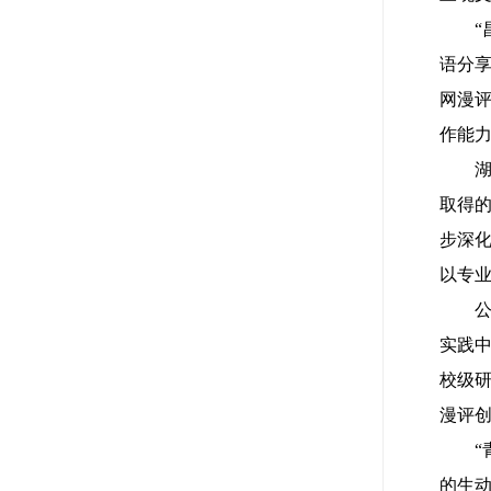
语分享
网漫
作能
取得
步深化
以专
实践中
校级研
漫评
的生