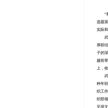
“
选题策
实际
厚联
子的
越前
上，
种年轻
织工作
织部领
呈现