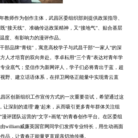
工和青年教师作为创作主体，武昌区委组织部则提供政策指导、
“接天线”、准确传达政策精神，又“接地气”、贴合基层
有温度、有影响力的漫评作品。
干部品牌“青锐”，寓意高校学子与武昌干部“一家人”的深
方人才培育的双向奔赴。李卓耘用“三个青”表达对青年学
显专业底气；坚信作为新网评人，学子们必将青出于蓝，超
宽视野、建立话语体系，在捍卫网络正能量中实现青云直
是武昌区创新组织工作宣传方式的一次重要尝试，希望通过这
，让深刻的道理‘趣’起来，从而吸引更多青年群体关注组
”漫评团队运营的“文字+画笔”的青春创作平台。在区委组
illiam威廉英国官网同学们发挥专业特长，用生动画面
论作品，让青春正能量更直观亲切地传播。