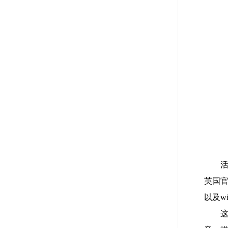
英国
以及w