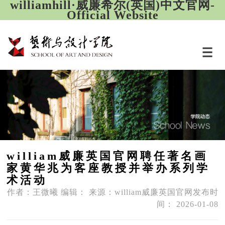
williamhill·威廉希尔(英国)中文官网-
Official Website
william威廉英国官网聘任著名画
家黄华兆为客座教授并举办系列学
术活动
作者：王微曦 编辑： 来源：william威廉英国官网发布时
间： 2026-01-08