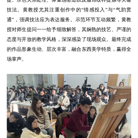
技法。黄教授尤
其注重创作中的“情感投入”与“气韵贯
通”，强调技法应为表达服务。示范环节互动频繁，黄教
授对师生提问一一给予细致解答，其娴熟的技艺、严谨的
态度与开放的教学风格，深深感染了现场观众。最终完成
的作品形象生动、层次丰富，融合东西美学特质，赢得全
场掌声。